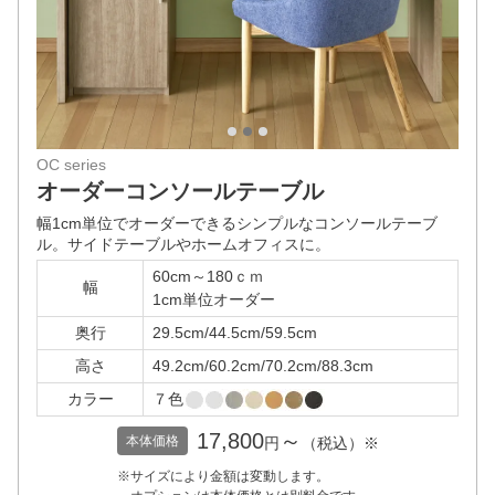
1
2
3
OC series
オーダーコンソールテーブル
幅1cm単位でオーダーできるシンプルなコンソールテーブ
ル。
サイドテーブルやホームオフィスに。
60cm～180ｃｍ
幅
1cm単位オーダー
奥行
29.5cm/44.5cm/59.5cm
高さ
49.2cm/60.2cm/70.2cm/88.3cm
カラー
７色
17,800
～
本体価格
円
（税込）※
※サイズにより金額は変動します。