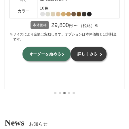
10色
カラー
29,800
～
本体価格
円
（税込）※
※サイズにより金額は変動します。オプションは本体価格とは別料金
です。
オーダーを始める
詳しくみる
1
2
3
4
5
News
お知らせ