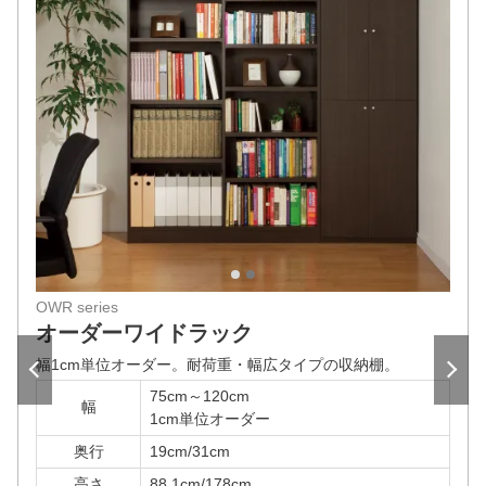
1
2
OWR series
オーダーワイドラック
幅1cm単位オーダー。
耐荷重・幅広タイプの収納棚。
75cm～120cm
幅
1cm単位オーダー
奥行
19cm/31cm
高さ
88.1cm/178cm