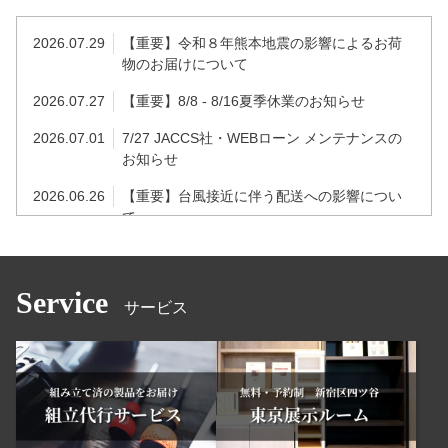
2026.07.29
【重要】令和８年熊本地震の影響によるお荷
物のお届けについて
2026.07.27
【重要】8/8 - 8/16夏季休業のお知らせ
2026.07.01
7/27 JACCS社・WEBローン メンテナンスの
お知らせ
2026.06.26
【重要】台風接近に伴う配送への影響につい
て
2026.06.25
【重要】7/8 システムメンテナンスのお知らせ
2026.06.10
6/23-6/26 au PAY システムメンテナンスのお
Service
サービス
知らせ
2026.04.28
【重要】台風6号の接近に伴う配送への影響に
ついて
2026.04.28
5/18 PayPayメンテナンスのお知らせ
2026.04.16
【重要】ゴールデンウィークの休業のお知ら