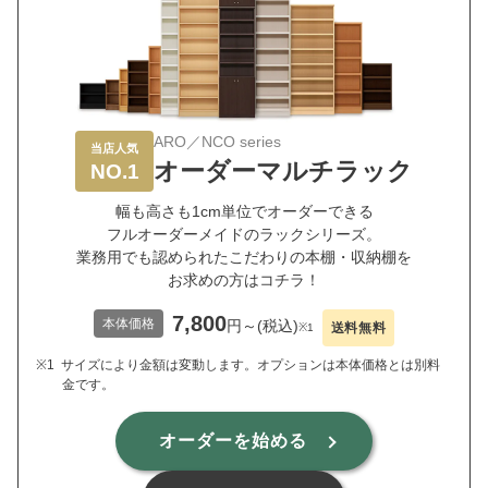
ARO／NCO series
当店人気
オーダーマルチラック
NO.1
幅も高さも1cm単位でオーダーできる
フルオーダーメイドのラックシリーズ。
業務用でも認められたこだわりの本棚・収納棚を
お求めの方はコチラ！
7,800
本体価格
円
～
(税込)
送料無料
※1
※1
サイズにより金額は変動します。オプションは本体価格とは別料
金です。
オーダーを始める