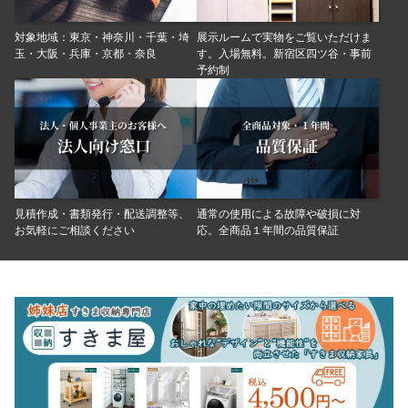
せ
対象地域：東京・神奈川・千葉・埼
展示ルームで実物をご覧いただけま
2026.01.31
2/4 システムメンテナンスについて
玉
・大阪・兵庫・京都・奈良
す。
入場無料。新宿区四ツ谷・事前
予約制
2026.01.22
1/27-1/30 auPayシステムメンテナンスのお知
らせ
2026.01.21
雪による配送への影響について
2026.01.19
1/21 auPAYメンテナンスのお知らせ
2025.12.09
【重要】年末年始の休業のお知らせ
見積作成・書類発行・配送調整等、
通常の使用による故障や破損に対
お気軽にご相談ください
応。
全商品１年間の品質保証
2025.11.28
1/19 PayPayメンテナンスのお知らせ
2025.11.11
【重要】11/13 ショップメンテナンスのお知ら
せ
2025.10.06
10/21 auPayメンテナンスのお知らせ
2025.10.06
10/06 auPayメンテナンスのお知らせ
2025.10.02
2026/1/1 トヨタファイナンスカード決済メン