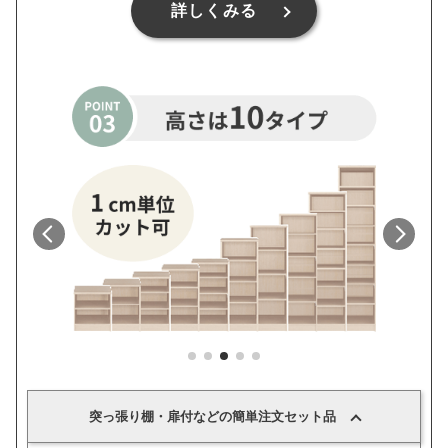
詳しくみる
1
2
3
4
5
突っ張り棚・扉付などの簡単注文セット品