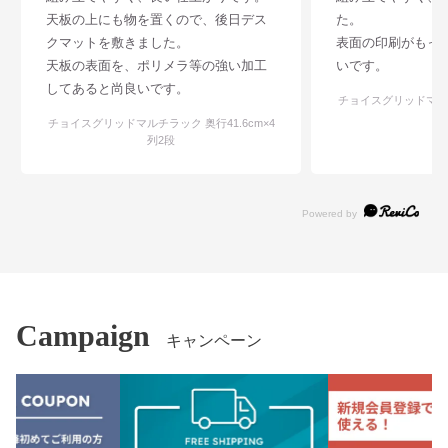
天板の上にも物を置くので、後日デス
た。
クマットを敷きました。
表面の印刷がもっ
天板の表面を、ポリメラ等の強い加工
いです。
してあると尚良いです。
チョイスグリッドマルチラ
列
チョイスグリッドマルチラック 奥行41.6cm×4
列2段
Campaign
キャンペーン