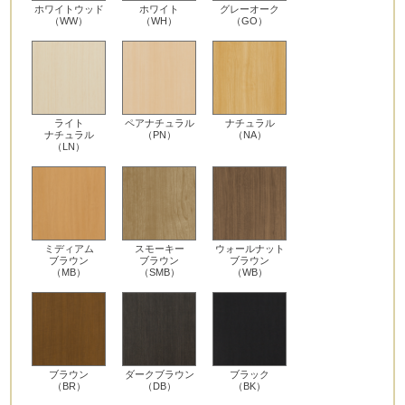
ホワイトウッド
ホワイト
グレーオーク
（WW）
（WH）
（GO）
ライト
ペアナチュラル
ナチュラル
ナチュラル
（PN）
（NA）
（LN）
ミディアム
スモーキー
ウォールナット
ブラウン
ブラウン
ブラウン
（MB）
（SMB）
（WB）
ブラウン
ダークブラウン
ブラック
（BR）
（DB）
（BK）