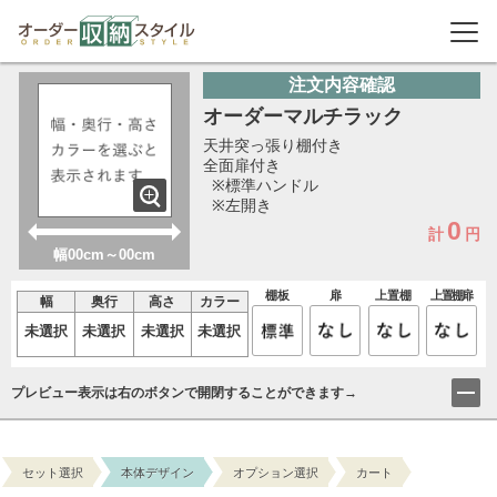
注文内容確認
オーダーマルチラック
天井突っ張り棚付き
全面扉付き
※標準ハンドル
※左開き
0
計
円
幅00cm～00cm
棚板
扉
上置棚
上置棚扉
幅
奥行
高さ
カラー
未選択
未選択
未選択
未選択
プレビュー表示は右のボタンで開閉することができます→
セット選択
本体デザイン
オプション選択
カート