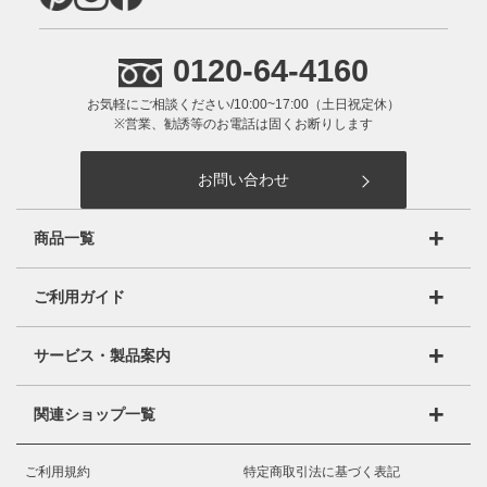
0120-64-4160
お気軽にご相談ください/10:00~17:00（土日祝定休）
※営業、勧誘等のお電話は固くお断りします
お問い合わせ
商品一覧
オーダーマルチラック（ARO/NCO）
ご利用ガイド
オーダーワイドラック(OWR）
ご利用ガイドTOP
サービス・製品案内
オーダーコンソールテーブル（OC）
ご注文方法
製品のこだわり
オーダー収納コンソールテーブル（OC）
関連ショップ一覧
お支払方法
品質保証
オーダーオフィスラック＆デスク(ORP)
オーダー収納スタイル楽天店
送料・配送・納期について
ご利用規約
特定商取引法に基づく表記