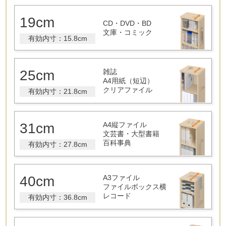
19cm
CD・DVD・BD
文庫・コミック
有効内寸：15.8cm
25cm
雑誌
A4用紙（短辺）
クリアファイル
有効内寸：21.8cm
31cm
A4縦ファイル
文芸書・大型書籍
百科事典
有効内寸：27.8cm
40cm
A3ファイル
ファイルボックス横
レコード
有効内寸：36.8cm