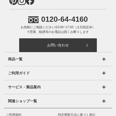
0120-64-4160
お気軽にご相談ください/10:00~17:00（土日祝定休）
※営業、勧誘等のお電話は固くお断りします
お問い合わせ
商品一覧
オーダーマルチラック（ARO/NCO）
ご利用ガイド
オーダーワイドラック(OWR）
ご利用ガイドTOP
サービス・製品案内
オーダーコンソールテーブル（OC）
ご注文方法
製品のこだわり
オーダー収納コンソールテーブル（OC）
関連ショップ一覧
お支払方法
品質保証
オーダーオフィスラック＆デスク(ORP)
オーダー収納スタイル楽天店
送料・配送・納期について
ご利用規約
特定商取引法に基づく表記