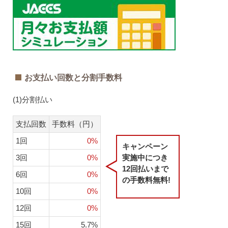
お支払い回数と分割手数料
(1)分割払い
支払回数
手数料（円）
1回
0%
キャンペーン
3回
0%
実施中につき
12回払いまで
6回
0%
の手数料無料!
10回
0%
12回
0%
15回
5.7%