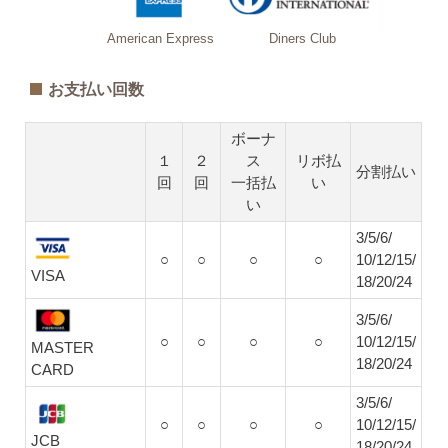
American Express
Diners Club
お支払い回数
ボーナ
１
２
ス
リボ払
分割払い
回
回
一括払
い
い
3/5/6/
○
○
○
○
10/12/15/
VISA
18/20/24
3/5/6/
○
○
○
○
10/12/15/
MASTER
18/20/24
CARD
3/5/6/
○
○
○
○
10/12/15/
JCB
18/20/24