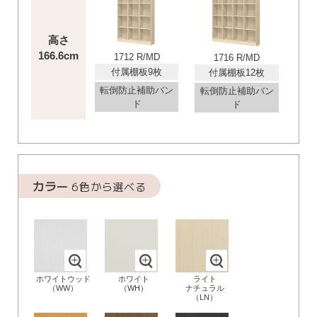
高さ
166.6cm
1712 R/MD
1716 R/MD
付属棚板9枚
付属棚板12枚
転倒防止補助バン
転倒防止補助バン
ド
ド
カラー
6色から選べる
ホワイトウッド
ホワイト
ライト
（WW）
（WH）
ナチュラル
（LN）