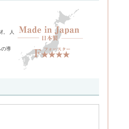
材。 人
への導