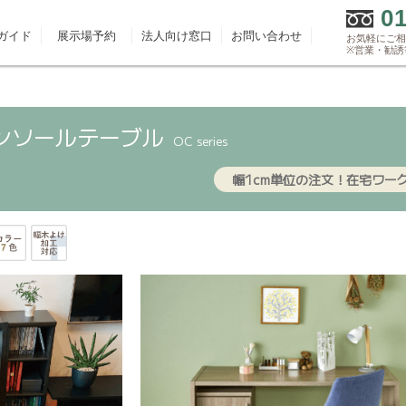
0
ガイド
展示場予約
法人向け窓口
お問い合わせ
お気軽にご相談
※営業・勧誘
ンソールテーブル
OC series
幅1cm単位の注文！
在宅ワー