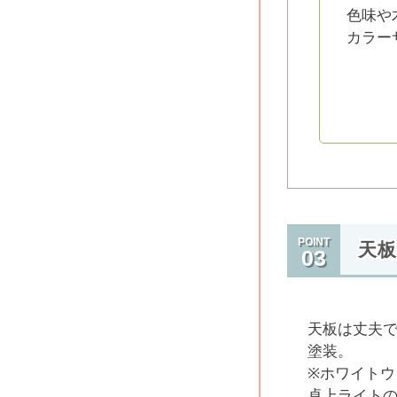
色味や
カラー
POINT
天
03
天板は丈夫
塗装。
※ホワイトウ
卓上ライト