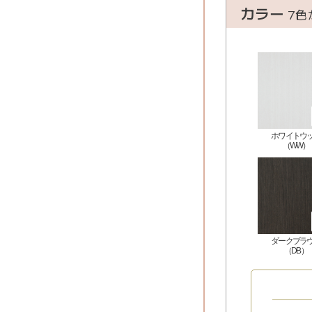
カラー
7色
ホワイトウ
（WW）
ダークブラ
（DB）