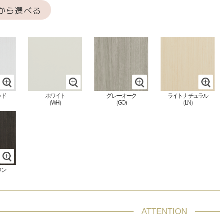
から選べる
ッド
ホワイト
グレーオーク
ライト
ナチュラル
（WH）
（GO）
（LN）
ウン
ATTENTION