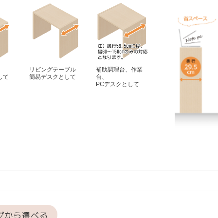
リビングテーブル
補助調理台、作業
して
簡易デスクとして
台、
PCデスクとして
プから選べる