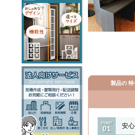
製品の
特
POINT
安
01