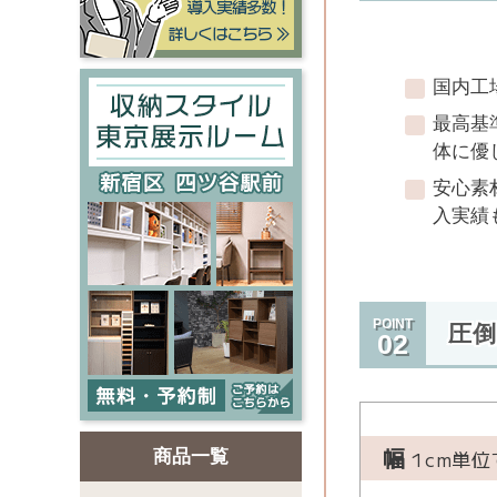
国内工
最高基
体に優
安心素
入実績
POINT
圧
02
幅
1cm単
商品一覧